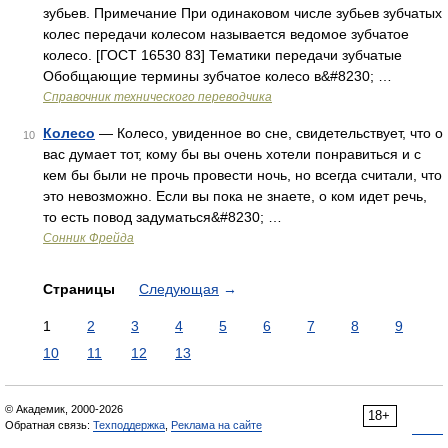
зубьев. Примечание При одинаковом числе зубьев зубчатых
колес передачи колесом называется ведомое зубчатое
колесо. [ГОСТ 16530 83] Тематики передачи зубчатые
Обобщающие термины зубчатое колесо в&#8230; …
Справочник технического переводчика
Колесо
— Колесо, увиденное во сне, свидетельствует, что о
10
вас думает тот, кому бы вы очень хотели понравиться и с
кем бы были не прочь провести ночь, но всегда считали, что
это невозможно. Если вы пока не знаете, о ком идет речь,
то есть повод задуматься&#8230; …
Cонник Фрейда
Страницы
Следующая
→
1
2
3
4
5
6
7
8
9
10
11
12
13
© Академик, 2000-2026
18+
Обратная связь:
Техподдержка
,
Реклама на сайте