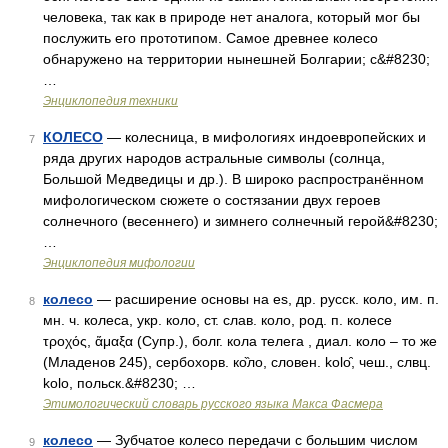
человека, так как в природе нет аналога, который мог бы
послужить его прототипом. Самое древнее колесо
обнаружено на территории нынешней Болгарии; с&#8230;
…
Энциклопедия техники
КОЛЕСО
— колесница, в мифологиях индоевропейских и
7
ряда других народов астральные символы (солнца,
Большой Медведицы и др.). В широко распространённом
мифологическом сюжете о состязании двух героев
солнечного (весеннего) и зимнего солнечный герой&#8230;
…
Энциклопедия мифологии
колесо
— расширение основы на еs, др. русск. коло, им. п.
8
мн. ч. колеса, укр. коло, ст. слав. коло, род. п. колесе
τροχός, ἅμαξα (Супр.), болг. кола телега , диал. коло – то же
(Младенов 245), сербохорв. ко̏ло, словен. kоlо̑, чеш., слвц.
kоlо, польск.&#8230; …
Этимологический словарь русского языка Макса Фасмера
колесо
— Зубчатое колесо передачи с большим числом
9