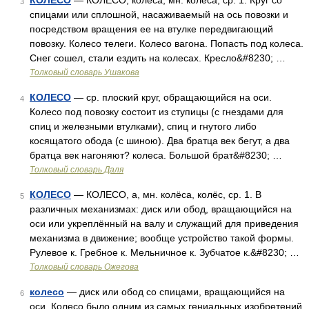
КОЛЕСО
— КОЛЕСО, колеса, мн. колёса, ср. 1. Круг со
3
спицами или сплошной, насаживаемый на ось повозки и
посредством вращения ее на втулке передвигающий
повозку. Колесо телеги. Колесо вагона. Попасть под колеса.
Снег сошел, стали ездить на колесах. Кресло&#8230; …
Толковый словарь Ушакова
КОЛЕСО
— ср. плоский круг, обращающийся на оси.
4
Колесо под повозку состоит из ступицы (с гнездами для
спиц и железными втулками), спиц и гнутого либо
косящатого обода (с шиною). Два братца век бегут, а два
братца век нагоняют? колеса. Большой брат&#8230; …
Толковый словарь Даля
КОЛЕСО
— КОЛЕСО, а, мн. колёса, колёс, ср. 1. В
5
различных механизмах: диск или обод, вращающийся на
оси или укреплённый на валу и служащий для приведения
механизма в движение; вообще устройство такой формы.
Рулевое к. Гребное к. Мельничное к. Зубчатое к.&#8230; …
Толковый словарь Ожегова
колесо
— диск или обод со спицами, вращающийся на
6
оси. Колесо было одним из самых гениальных изобретений