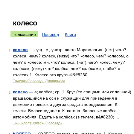
колесо
Толкование
Перевод
Книги
колесо
— сущ., с., употр. часто Морфология: (нет) чего?
1
колеса, чему? колесу, (вижу) что? колесо, чем? колесом, о
чём? о колесе; мн. что? колёса, (нет) чего? колёс, чему?
колёсам, (вижу) что? колёса, чем? колёсами, о чём? о
колёсах 1. Колесо это круглый&#8230; …
Толковый словарь Дмитриева
колесо
— а; колёса; ср. 1. Круг (со спицами или сплошной),
2
вращающийся на оси и служащий для приведения в
движение повозок и других средств передвижения. К.
телеги. Велосипедное к. К. вагона. Запасные колёса
автомобиля. Ездить на колёсах (в телеге, в&#8230; …
Энциклопедический словарь