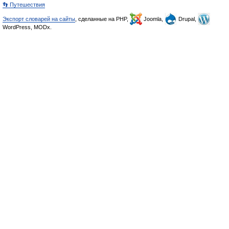
👣 Путешествия
Экспорт словарей на сайты
, сделанные на PHP,
Joomla,
Drupal,
WordPress, MODx.